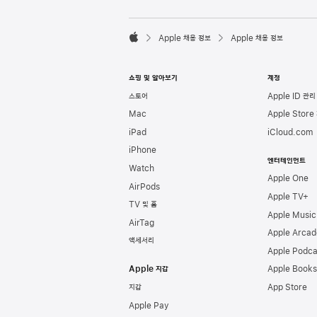
l
e
F

o
Apple 채용 정보
Apple 채용 정보
o
A
t
p
e
p
쇼핑 및 알아보기
계정
r
l
e
스토어
Apple ID 관리
Mac
Apple Store
iPad
iCloud.com
iPhone
엔터테인먼트
Watch
Apple One
AirPods
Apple TV+
TV 및 홈
Apple Music
AirTag
Apple Arcad
액세서리
Apple Podca
Apple 지갑
Apple Books
지갑
App Store
Apple Pay