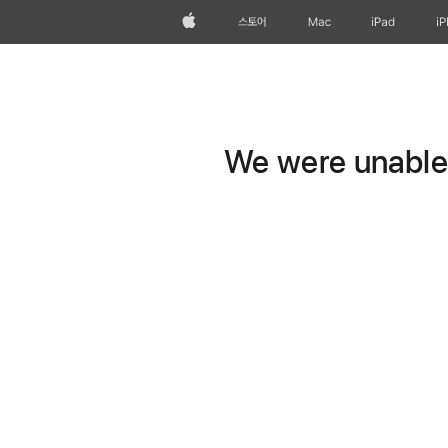
Apple
스토어
Mac
iPad
i
We were unable t