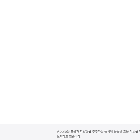
A
p
Apple은 포용과 다양성을 추구하는 동시에 동등한 고용 기회를 
p
노력하고 있습니다.