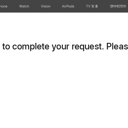
Phone
Watch
Vision
AirPods
TV 및 홈
엔터테인먼트
o complete your request. Please