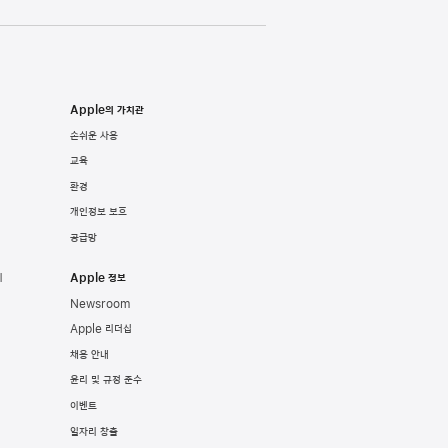
Apple의 가치관
손쉬운 사용
교육
환경
개인정보 보호
공급망
기
Apple 정보
Newsroom
Apple 리더십
채용 안내
윤리 및 규정 준수
이벤트
일자리 창출