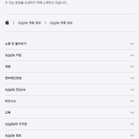
l
수 있는 환경을 조성하기 위해 노력하고 있습니다.
e
F
o

o
Apple 채용 정보
Apple 채용 정보
t
A
e
p
r
p
l
쇼핑 및 알아보기
e
Apple 지갑
계정
엔터테인먼트
Apple Store
비즈니스
교육
Apple의 가치관
Apple 정보