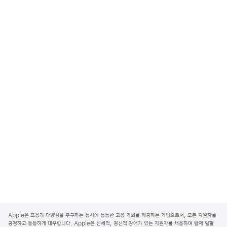
A
p
Apple은 포용과 다양성을 추구하는 동시에 동등한 고용 기회를 제공하는 기업으로서, 모든 지원자를
p
공정하고 동등하게 대우합니다. Apple은 신체적, 정신적 장애가 있는 지원자를 채용하며 함께 일할