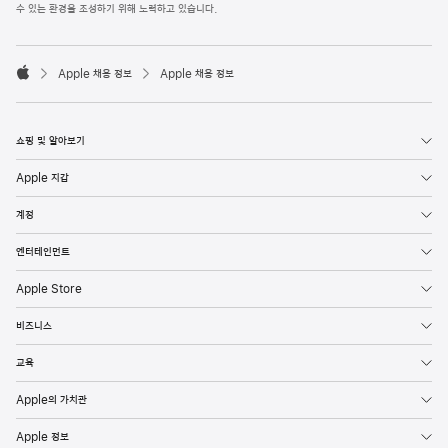
l
수 있는 환경을 조성하기 위해 노력하고 있습니다.
e
F
o

o
Apple 채용 정보
Apple 채용 정보
t
A
e
p
r
p
l
쇼핑 및 알아보기
e
Apple 지갑
계정
엔터테인먼트
Apple Store
비즈니스
교육
Apple의 가치관
Apple 정보