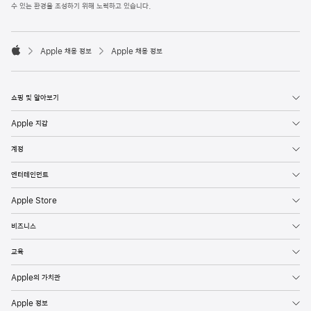
l
수 있는 환경을 조성하기 위해 노력하고 있습니다.
e
F
o

o
Apple 채용 정보
Apple 채용 정보
t
A
e
p
r
p
l
쇼핑 및 알아보기
e
Apple 지갑
계정
엔터테인먼트
Apple Store
비즈니스
교육
Apple의 가치관
Apple 정보