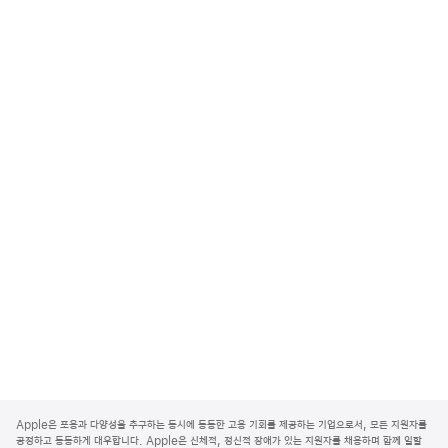
A
p
Apple은 포용과 다양성을 추구하는 동시에 동등한 고용 기회를 제공하는 기업으로서, 모든 지원자를
p
공정하고 동등하게 대우합니다. Apple은 신체적, 정신적 장애가 있는 지원자를 채용하며 함께 일할