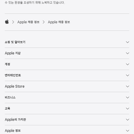
l
수 있는 환경을 조성하기 위해 노력하고 있습니다.
e
F
o

o
Apple 채용 정보
Apple 채용 정보
t
A
e
p
r
p
l
쇼핑 및 알아보기
e
Apple 지갑
계정
엔터테인먼트
Apple Store
비즈니스
교육
Apple의 가치관
Apple 정보