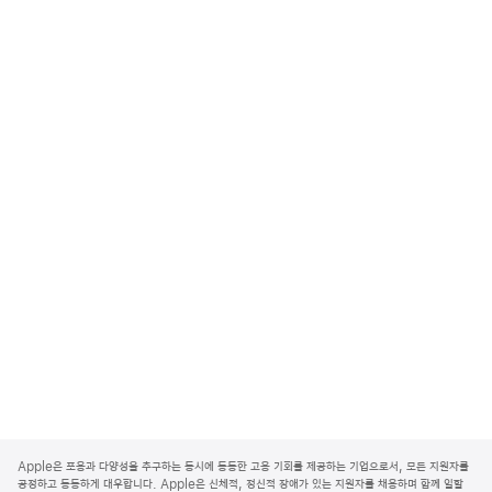
A
p
Apple은 포용과 다양성을 추구하는 동시에 동등한 고용 기회를 제공하는 기업으로서, 모든 지원자를
p
공정하고 동등하게 대우합니다. Apple은 신체적, 정신적 장애가 있는 지원자를 채용하며 함께 일할