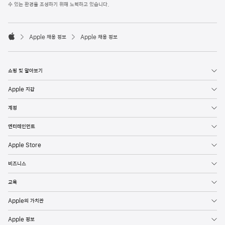
l
수 있는 환경을 조성하기 위해 노력하고 있습니다.
e
F
o

o
Apple 채용 정보
Apple 채용 정보
t
A
e
p
r
p
l
쇼핑 및 알아보기
e
Apple 지갑
계정
엔터테인먼트
Apple Store
비즈니스
교육
Apple의 가치관
Apple 정보