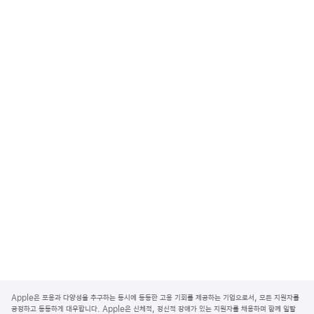
A
p
Apple은 포용과 다양성을 추구하는 동시에 동등한 고용 기회를 제공하는 기업으로서, 모든 지원자를
p
공정하고 동등하게 대우합니다. Apple은 신체적, 정신적 장애가 있는 지원자를 채용하며 함께 일할