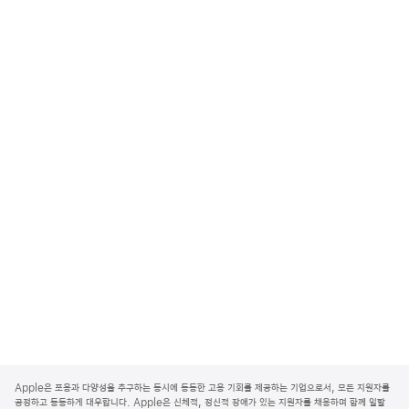
A
p
Apple은 포용과 다양성을 추구하는 동시에 동등한 고용 기회를 제공하는 기업으로서, 모든 지원자를
p
공정하고 동등하게 대우합니다. Apple은 신체적, 정신적 장애가 있는 지원자를 채용하며 함께 일할