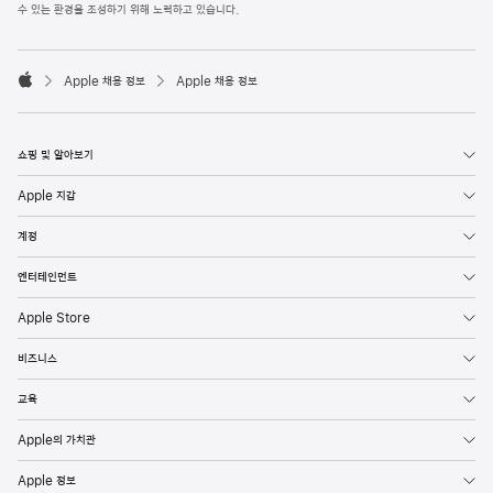
l
수 있는 환경을 조성하기 위해 노력하고 있습니다.
e
F
o

o
Apple 채용 정보
Apple 채용 정보
t
A
e
p
r
p
l
쇼핑 및 알아보기
e
Apple 지갑
계정
엔터테인먼트
Apple Store
비즈니스
교육
Apple의 가치관
Apple 정보