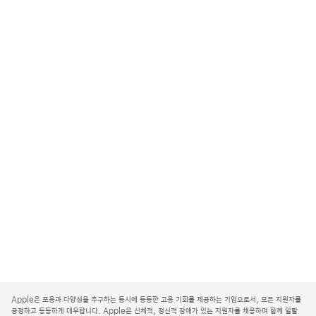
A
p
Apple은 포용과 다양성을 추구하는 동시에 동등한 고용 기회를 제공하는 기업으로서, 모든 지원자를
p
공정하고 동등하게 대우합니다. Apple은 신체적, 정신적 장애가 있는 지원자를 채용하며 함께 일할