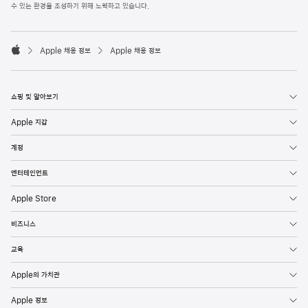
l
수 있는 환경을 조성하기 위해 노력하고 있습니다.
e
F
o

o
Apple 채용 정보
Apple 채용 정보
t
A
e
p
r
p
l
쇼핑 및 알아보기
e
Apple 지갑
계정
엔터테인먼트
Apple Store
비즈니스
교육
Apple의 가치관
Apple 정보