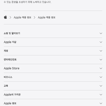
l
수 있는 환경을 조성하기 위해 노력하고 있습니다.
e
F
o

o
Apple 채용 정보
Apple 채용 정보
t
A
e
p
r
p
l
쇼핑 및 알아보기
e
Apple 지갑
계정
엔터테인먼트
Apple Store
비즈니스
교육
Apple의 가치관
Apple 정보