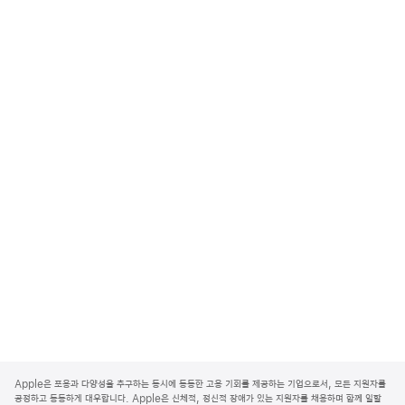
A
p
Apple은 포용과 다양성을 추구하는 동시에 동등한 고용 기회를 제공하는 기업으로서, 모든 지원자를
p
공정하고 동등하게 대우합니다. Apple은 신체적, 정신적 장애가 있는 지원자를 채용하며 함께 일할