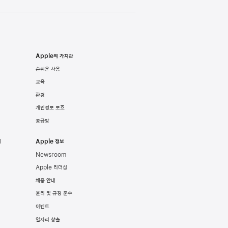
Apple의 가치관
손쉬운 사용
교육
환경
개인정보 보호
공급망
기
Apple 정보
Newsroom
Apple 리더십
채용 안내
윤리 및 규정 준수
이벤트
일자리 창출