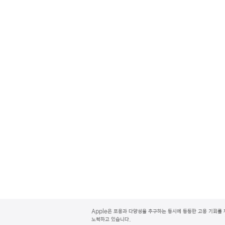
A
p
Apple은 포용과 다양성을 추구하는 동시에 동등한 고용 기회를 
p
노력하고 있습니다.