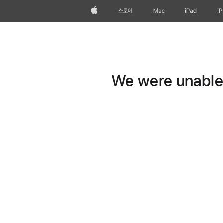
Apple
스토어
Mac
iPad
i
We were unable t