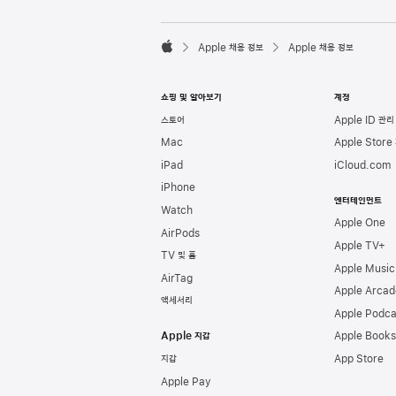
l
e
F

o
Apple 채용 정보
Apple 채용 정보
o
A
t
p
e
p
쇼핑 및 알아보기
계정
r
l
e
스토어
Apple ID 관리
Mac
Apple Store
iPad
iCloud.com
iPhone
엔터테인먼트
Watch
Apple One
AirPods
Apple TV+
TV 및 홈
Apple Music
AirTag
Apple Arcad
액세서리
Apple Podca
Apple 지갑
Apple Books
지갑
App Store
Apple Pay