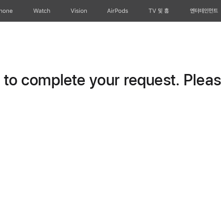
Phone
Watch
Vision
AirPods
TV 및 홈
엔터테인먼트
o complete your request. Please