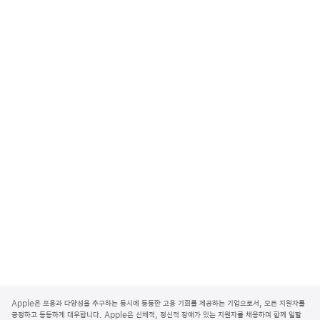
A
p
Apple은 포용과 다양성을 추구하는 동시에 동등한 고용 기회를 제공하는 기업으로서, 모든 지원자를
p
공정하고 동등하게 대우합니다. Apple은 신체적, 정신적 장애가 있는 지원자를 채용하며 함께 일할