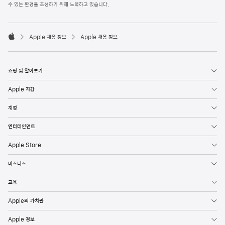
l
수 있는 환경을 조성하기 위해 노력하고 있습니다.
e
F
o

o
Apple 채용 정보
Apple 채용 정보
t
A
e
p
r
p
l
쇼핑 및 알아보기
e
Apple 지갑
계정
엔터테인먼트
Apple Store
비즈니스
교육
Apple의 가치관
Apple 정보