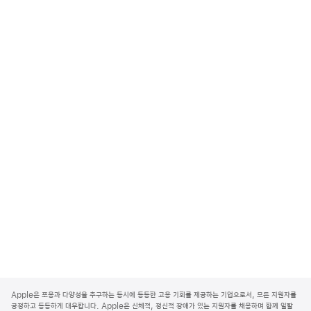
A
p
Apple은 포용과 다양성을 추구하는 동시에 동등한 고용 기회를 제공하는 기업으로서, 모든 지원자를
p
공정하고 동등하게 대우합니다. Apple은 신체적, 정신적 장애가 있는 지원자를 채용하며 함께 일할