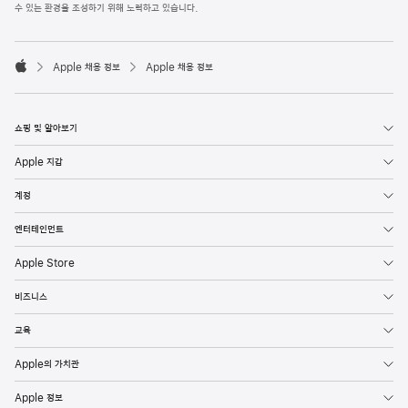
l
수 있는 환경을 조성하기 위해 노력하고 있습니다.
e
F
o

o
Apple 채용 정보
Apple 채용 정보
t
A
e
p
r
p
l
쇼핑 및 알아보기
e
Apple 지갑
계정
엔터테인먼트
Apple Store
비즈니스
교육
Apple의 가치관
Apple 정보