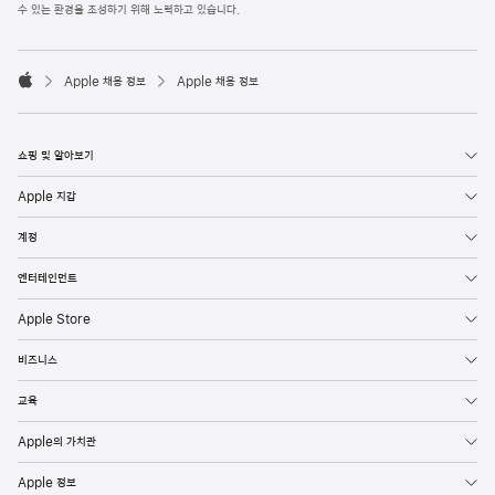
l
수 있는 환경을 조성하기 위해 노력하고 있습니다.
e
F
o

o
Apple 채용 정보
Apple 채용 정보
t
A
e
p
r
p
l
쇼핑 및 알아보기
e
Apple 지갑
계정
엔터테인먼트
Apple Store
비즈니스
교육
Apple의 가치관
Apple 정보