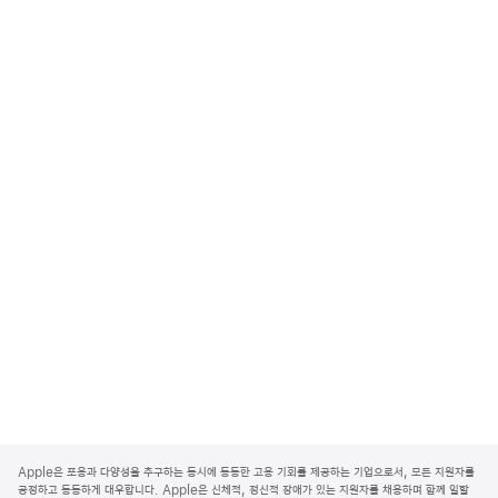
A
p
Apple은 포용과 다양성을 추구하는 동시에 동등한 고용 기회를 제공하는 기업으로서, 모든 지원자를
p
공정하고 동등하게 대우합니다. Apple은 신체적, 정신적 장애가 있는 지원자를 채용하며 함께 일할