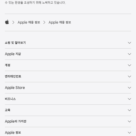
l
수 있는 환경을 조성하기 위해 노력하고 있습니다.
e
F
o

o
Apple 채용 정보
Apple 채용 정보
t
A
e
p
r
p
l
쇼핑 및 알아보기
e
Apple 지갑
계정
엔터테인먼트
Apple Store
비즈니스
교육
Apple의 가치관
Apple 정보