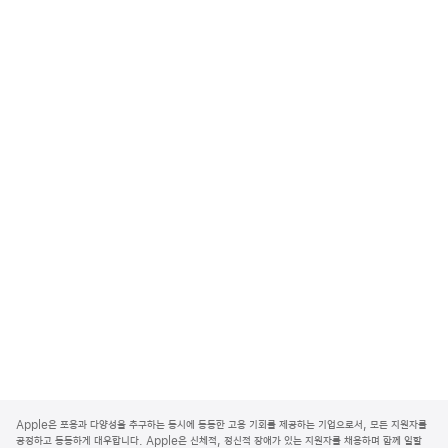
A
p
Apple은 포용과 다양성을 추구하는 동시에 동등한 고용 기회를 제공하는 기업으로서, 모든 지원자를
p
공정하고 동등하게 대우합니다. Apple은 신체적, 정신적 장애가 있는 지원자를 채용하며 함께 일할