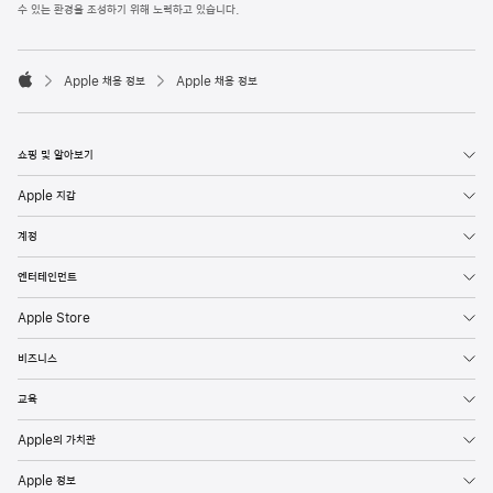
l
수 있는 환경을 조성하기 위해 노력하고 있습니다.
e
F
o

o
Apple 채용 정보
Apple 채용 정보
t
A
e
p
r
p
l
쇼핑 및 알아보기
e
Apple 지갑
계정
엔터테인먼트
Apple Store
비즈니스
교육
Apple의 가치관
Apple 정보