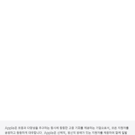
A
p
Apple은 포용과 다양성을 추구하는 동시에 동등한 고용 기회를 제공하는 기업으로서, 모든 지원자를
p
공정하고 동등하게 대우합니다. Apple은 신체적, 정신적 장애가 있는 지원자를 채용하며 함께 일할