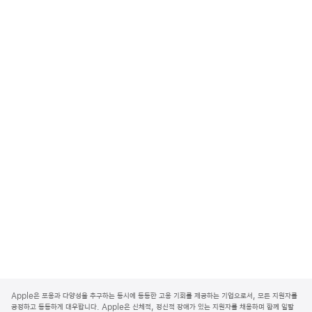
A
p
Apple은 포용과 다양성을 추구하는 동시에 동등한 고용 기회를 제공하는 기업으로서, 모든 지원자를
p
공정하고 동등하게 대우합니다. Apple은 신체적, 정신적 장애가 있는 지원자를 채용하며 함께 일할