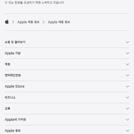
l
수 있는 환경을 조성하기 위해 노력하고 있습니다.
e
F
o

o
Apple 채용 정보
Apple 채용 정보
t
A
e
p
r
p
l
쇼핑 및 알아보기
e
Apple 지갑
계정
엔터테인먼트
Apple Store
비즈니스
교육
Apple의 가치관
Apple 정보