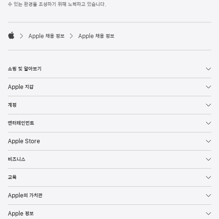
l
수 있는 환경을 조성하기 위해 노력하고 있습니다.
e
F
o

o
Apple 채용 정보
Apple 채용 정보
t
A
e
p
r
p
l
쇼핑 및 알아보기
e
Apple 지갑
계정
엔터테인먼트
Apple Store
비즈니스
교육
Apple의 가치관
Apple 정보