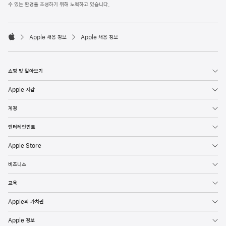
l
수 있는 환경을 조성하기 위해 노력하고 있습니다.
e
F
o

o
Apple 채용 정보
Apple 채용 정보
t
A
e
p
r
p
l
쇼핑 및 알아보기
e
Apple 지갑
계정
엔터테인먼트
Apple Store
비즈니스
교육
Apple의 가치관
Apple 정보