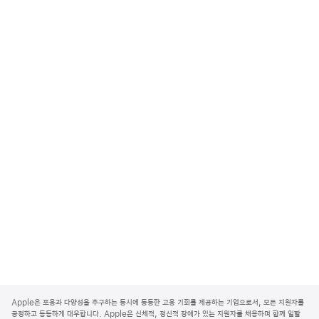
A
p
Apple은 포용과 다양성을 추구하는 동시에 동등한 고용 기회를 제공하는 기업으로서, 모든 지원자를
p
공정하고 동등하게 대우합니다. Apple은 신체적, 정신적 장애가 있는 지원자를 채용하며 함께 일할