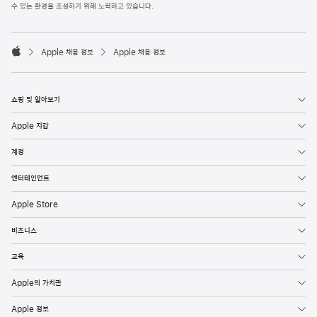
l
수 있는 환경을 조성하기 위해 노력하고 있습니다.
e
F
o

o
Apple 채용 정보
Apple 채용 정보
t
A
e
p
r
p
l
쇼핑 및 알아보기
e
Apple 지갑
계정
엔터테인먼트
Apple Store
비즈니스
교육
Apple의 가치관
Apple 정보