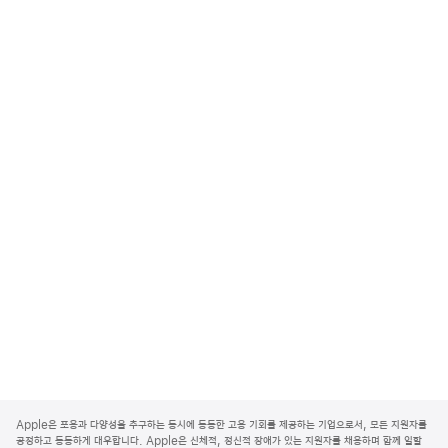
A
p
Apple은 포용과 다양성을 추구하는 동시에 동등한 고용 기회를 제공하는 기업으로서, 모든 지원자를
p
공정하고 동등하게 대우합니다. Apple은 신체적, 정신적 장애가 있는 지원자를 채용하며 함께 일할