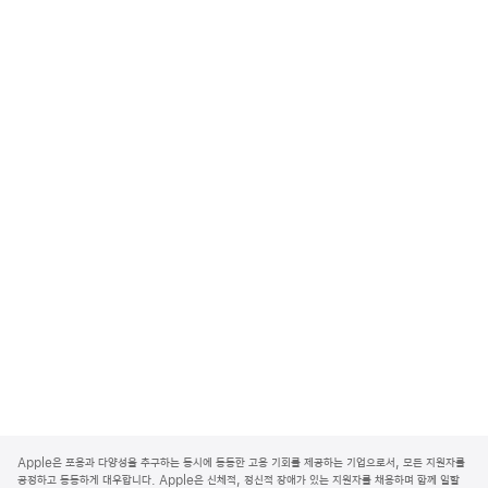
A
p
Apple은 포용과 다양성을 추구하는 동시에 동등한 고용 기회를 제공하는 기업으로서, 모든 지원자를
p
공정하고 동등하게 대우합니다. Apple은 신체적, 정신적 장애가 있는 지원자를 채용하며 함께 일할