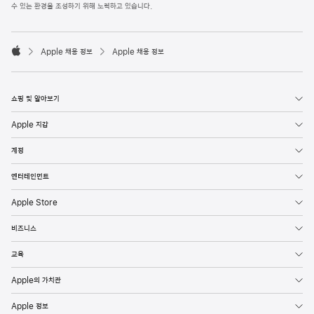
l
수 있는 환경을 조성하기 위해 노력하고 있습니다.
e
F
o

o
Apple 채용 정보
Apple 채용 정보
t
A
e
p
r
p
l
쇼핑 및 알아보기
e
Apple 지갑
계정
엔터테인먼트
Apple Store
비즈니스
교육
Apple의 가치관
Apple 정보