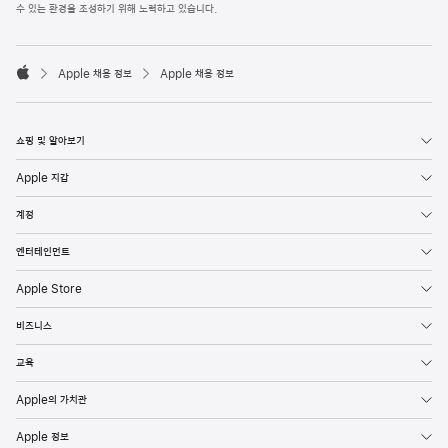
l
수 있는 환경을 조성하기 위해 노력하고 있습니다.
e
F
o

o
Apple 채용 정보
Apple 채용 정보
t
A
e
p
r
p
l
쇼핑 및 알아보기
e
Apple 지갑
계정
엔터테인먼트
Apple Store
비즈니스
교육
Apple의 가치관
Apple 정보