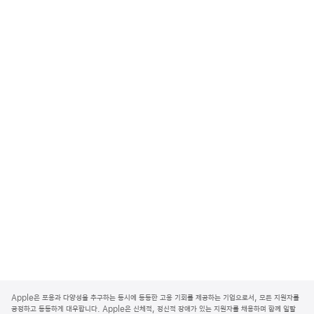
A
p
Apple은 포용과 다양성을 추구하는 동시에 동등한 고용 기회를 제공하는 기업으로서, 모든 지원자를
p
공정하고 동등하게 대우합니다. Apple은 신체적, 정신적 장애가 있는 지원자를 채용하며 함께 일할