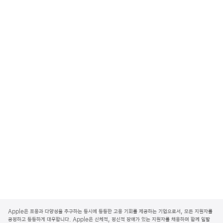
A
p
Apple은 포용과 다양성을 추구하는 동시에 동등한 고용 기회를 제공하는 기업으로서, 모든 지원자를
p
공정하고 동등하게 대우합니다. Apple은 신체적, 정신적 장애가 있는 지원자를 채용하며 함께 일할