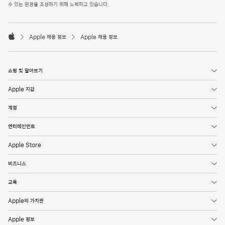
l
수 있는 환경을 조성하기 위해 노력하고 있습니다.
e
F
o

o
Apple 채용 정보
Apple 채용 정보
t
A
e
p
r
p
l
쇼핑 및 알아보기
e
Apple 지갑
계정
엔터테인먼트
Apple Store
비즈니스
교육
Apple의 가치관
Apple 정보