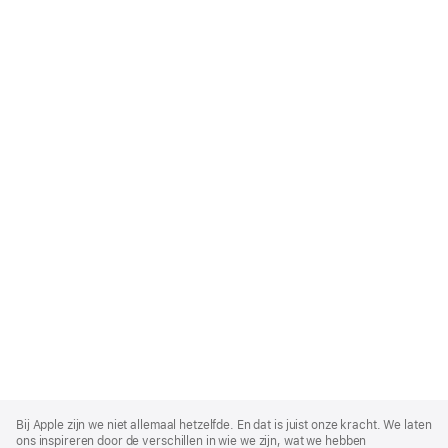
Apple
Footer
Bij Apple zijn we niet allemaal hetzelfde. En dat is juist onze kracht. We laten
ons inspireren door de verschillen in wie we zijn, wat we hebben