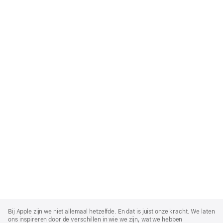
Apple
Footer
Bij Apple zijn we niet allemaal hetzelfde. En dat is juist onze kracht. We laten
ons inspireren door de verschillen in wie we zijn, wat we hebben