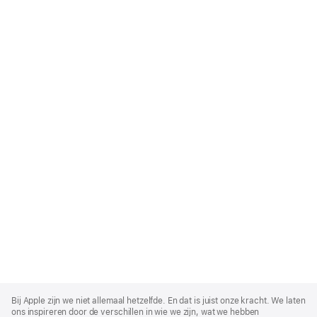
Apple
Footer
Bij Apple zijn we niet allemaal hetzelfde. En dat is juist onze kracht. We laten
ons inspireren door de verschillen in wie we zijn, wat we hebben