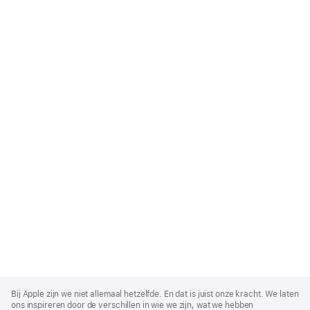
Apple
Footer
Bij Apple zijn we niet allemaal hetzelfde. En dat is juist onze kracht. We laten
ons inspireren door de verschillen in wie we zijn, wat we hebben