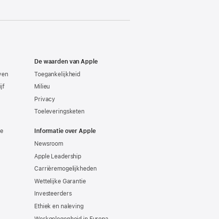
De waarden van Apple
even
Toegankelijkheid
jf
Milieu
Privacy
Toeleveringsketen
ie
Informatie over Apple
Newsroom
Apple Leadership
Carrièremogelijkheden
Wettelijke Garantie
Investeerders
Ethiek en naleving
Werkgelegenheid in Europa