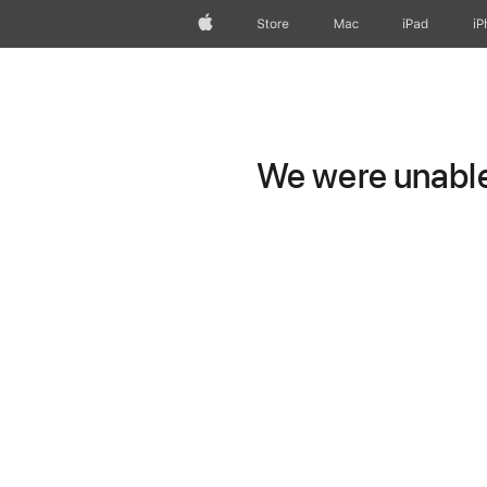
Apple
Store
Mac
iPad
iP
We were unable 