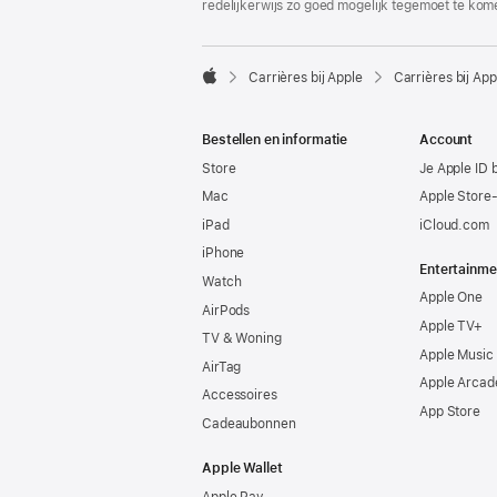
redelijkerwijs zo goed mogelijk tegemoet te kom

Carrières bij Apple
Carrières bij App
Apple
Bestellen en informatie
Account
Store
Je Apple ID 
Mac
Apple Store
iPad
iCloud.com
iPhone
Entertainme
Watch
Apple One
AirPods
Apple TV+
TV & Woning
Apple Music
AirTag
Apple Arcad
Accessoires
App Store
Cadeaubonnen
Apple Wallet
Apple Pay