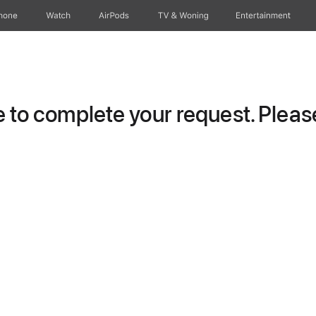
hone
Watch
AirPods
TV & Woning
Entertainment
to complete your request. Please 