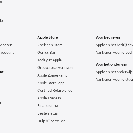
en.
le
Apple Store
Voor bedrijven
beheren
Zoek een Store
Apple en het bedrijfsl
-account
Genius Bar
Aankopen voor je bedri
Today at Apple
Voor het onderwijs
Groepsreserveringen
nt
Apple en het onderwijs
Apple Zomerkamp
Aankopen voor je stud
Apple Store-app
Certified Refurbished
Apple Trade In
e
Financiering
Bestelstatus
Hulp bij bestellen