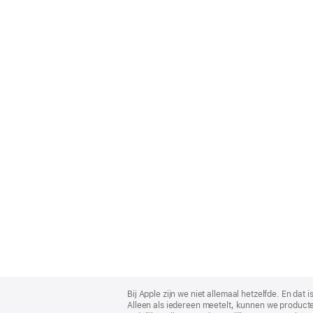
Apple
Footer
Bij Apple zijn we niet allemaal hetzelfde. En da
Alleen als iedereen meetelt, kunnen we producte