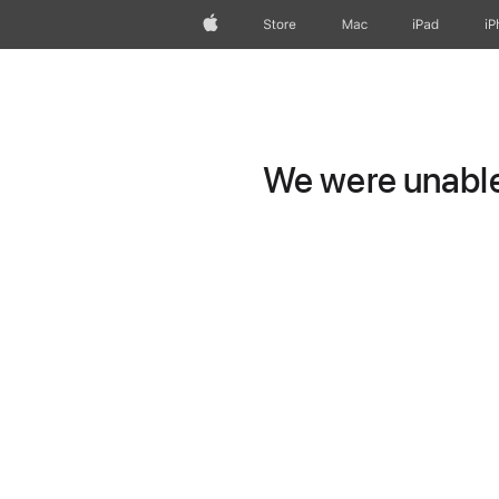
Apple
Store
Mac
iPad
iP
We were unable 