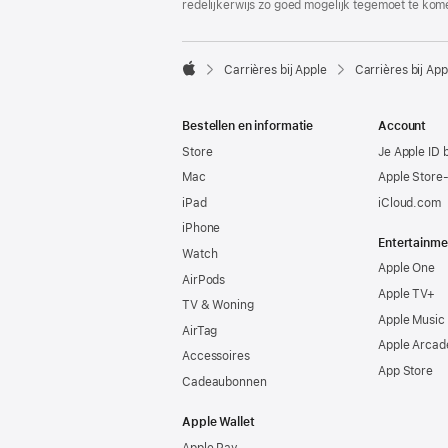
redelijkerwijs zo goed mogelijk tegemoet te kom

Carrières bij Apple
Carrières bij App
Apple
Bestellen en informatie
Account
Store
Je Apple ID 
Mac
Apple Store
iPad
iCloud.com
iPhone
Entertainme
Watch
Apple One
AirPods
Apple TV+
TV & Woning
Apple Music
AirTag
Apple Arcad
Accessoires
App Store
Cadeaubonnen
Apple Wallet
Apple Pay