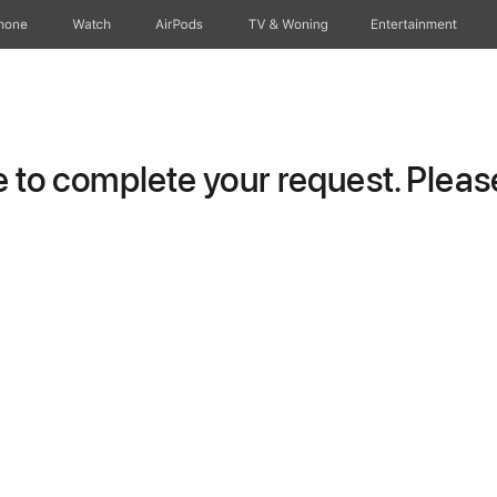
hone
Watch
AirPods
TV & Woning
Entertainment
to complete your request. Please 