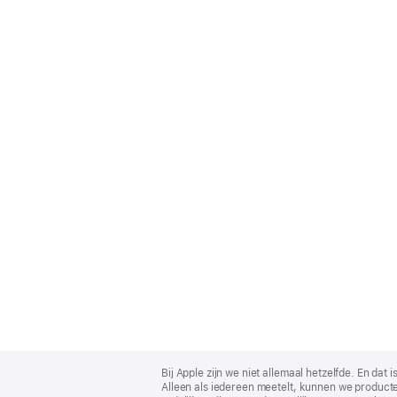
Apple
Footer
Bij Apple zijn we niet allemaal hetzelfde. En da
Alleen als iedereen meetelt, kunnen we producte