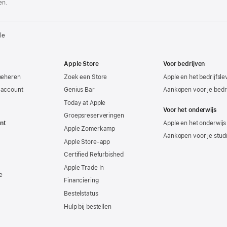
en.
le
Apple Store
Voor bedrijven
beheren
Zoek een Store
Apple en het bedrijfsl
-account
Genius Bar
Aankopen voor je bedri
Today at Apple
Voor het onderwijs
Groepsreserveringen
nt
Apple en het onderwijs
Apple Zomerkamp
Aankopen voor je stud
Apple Store-app
Certified Refurbished
Apple Trade In
e
Financiering
Bestelstatus
Hulp bij bestellen