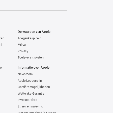
De waarden van Apple
even
Toegankelijkheid
jf
Milieu
Privacy
Toeleveringsketen
ie
Informatie over Apple
Newsroom
Apple Leadership
Carrièremogelijkheden
Wettelijke Garantie
Investeerders
Ethiek en naleving
Werkgelegenheid in Europa