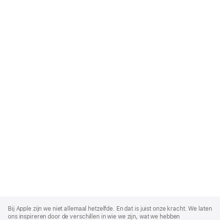
Apple
Footer
Bij Apple zijn we niet allemaal hetzelfde. En dat is juist onze kracht. We laten
ons inspireren door de verschillen in wie we zijn, wat we hebben