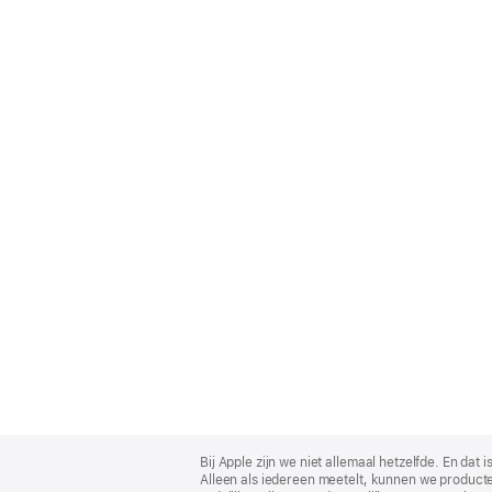
Apple
Footer
Bij Apple zijn we niet allemaal hetzelfde. En da
Alleen als iedereen meetelt, kunnen we producte