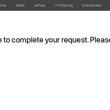
hone
Watch
AirPods
TV & Woning
Entertainment
to complete your request. Please 