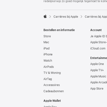
redelijkerwijs zo goed mogelijk tegemoet te kom

Carrières bij Apple
Carrières bij App
Apple
Bestellen en informatie
Account
Store
Je Apple ID 
Mac
Apple Store
iPad
iCloud.com
iPhone
Entertainme
Watch
Apple One
AirPods
Apple TV+
TV & Woning
Apple Music
AirTag
Apple Arcad
Accessoires
App Store
Cadeaubonnen
Apple Wallet
Apple Pay