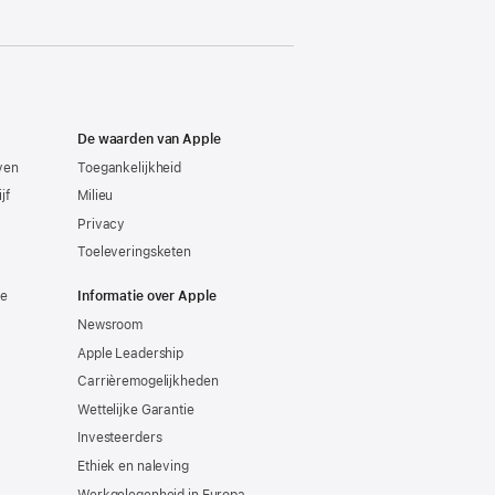
De waarden van Apple
even
Toegankelijkheid
jf
Milieu
Privacy
Toeleveringsketen
ie
Informatie over Apple
Newsroom
Apple Leadership
Carrièremogelijkheden
Wettelijke Garantie
Investeerders
Ethiek en naleving
Werkgelegenheid in Europa