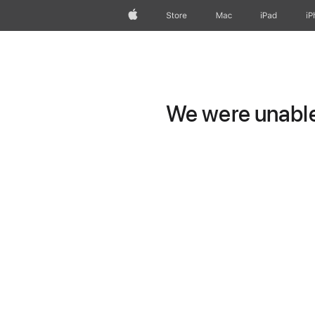
Apple
Store
Mac
iPad
iP
We were unable 