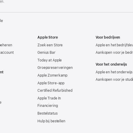
en.
le
Apple Store
Voor bedrijven
beheren
Zoek een Store
Apple en het bedrijfsl
-account
Genius Bar
Aankopen voor je bedri
Today at Apple
Voor het onderwijs
Groepsreserveringen
nt
Apple en het onderwijs
Apple Zomerkamp
Aankopen voor je stud
Apple Store-app
Certified Refurbished
Apple Trade In
e
Financiering
Bestelstatus
Hulp bij bestellen