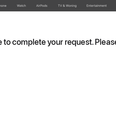
hone
Watch
AirPods
TV & Woning
Entertainment
to complete your request. Please 