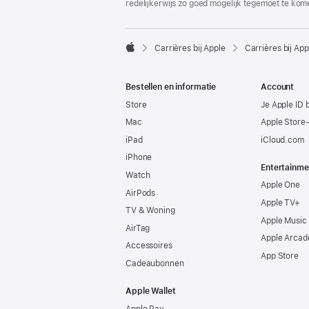
redelijkerwijs zo goed mogelijk tegemoet te kom

Carrières bij Apple
Carrières bij App
Apple
Bestellen en informatie
Account
Store
Je Apple ID 
Mac
Apple Store
iPad
iCloud.com
iPhone
Entertainme
Watch
Apple One
AirPods
Apple TV+
TV & Woning
Apple Music
AirTag
Apple Arcad
Accessoires
App Store
Cadeaubonnen
Apple Wallet
Apple Pay