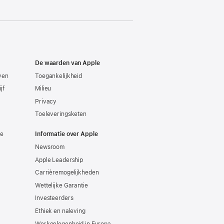
De waarden van Apple
even
Toegankelijkheid
jf
Milieu
Privacy
Toeleveringsketen
ie
Informatie over Apple
Newsroom
Apple Leadership
Carrièremogelijkheden
Wettelijke Garantie
Investeerders
Ethiek en naleving
Werkgelegenheid in Europa