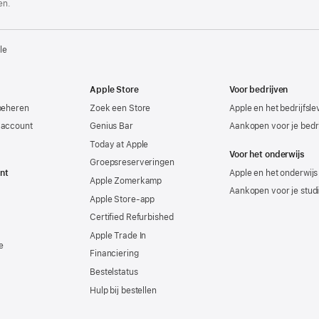
en.
le
Apple Store
Voor bedrijven
beheren
Zoek een Store
Apple en het bedrijfsl
-account
Genius Bar
Aankopen voor je bedri
Today at Apple
Voor het onderwijs
Groepsreserveringen
nt
Apple en het onderwijs
Apple Zomerkamp
Aankopen voor je stud
Apple Store-app
Certified Refurbished
Apple Trade In
e
Financiering
Bestelstatus
Hulp bij bestellen