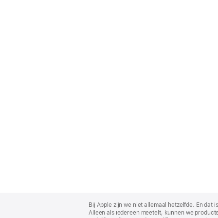
Apple
Footer
Bij Apple zijn we niet allemaal hetzelfde. En da
Alleen als iedereen meetelt, kunnen we producte