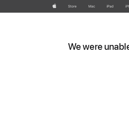
Apple
Store
Mac
iPad
iP
We were unable 