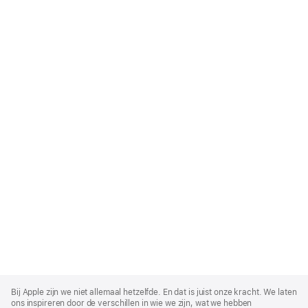
Apple
Footer
Bij Apple zijn we niet allemaal hetzelfde. En dat is juist onze kracht. We laten
ons inspireren door de verschillen in wie we zijn, wat we hebben