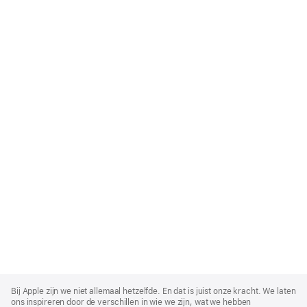
Apple
Footer
Bij Apple zijn we niet allemaal hetzelfde. En dat is juist onze kracht. We laten
ons inspireren door de verschillen in wie we zijn, wat we hebben