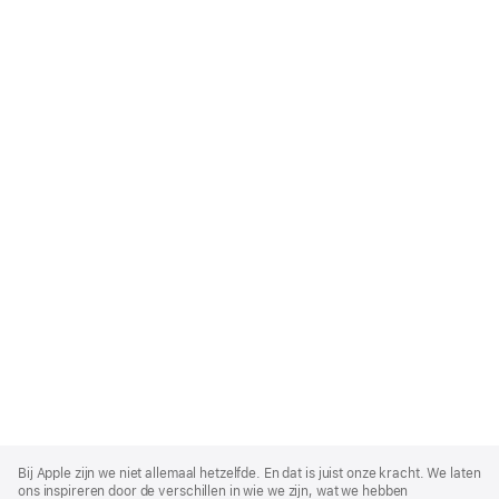
Apple
Footer
Bij Apple zijn we niet allemaal hetzelfde. En dat is juist onze kracht. We laten
ons inspireren door de verschillen in wie we zijn, wat we hebben