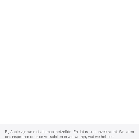
Apple
Footer
Bij Apple zijn we niet allemaal hetzelfde. En dat is juist onze kracht. We laten
ons inspireren door de verschillen in wie we zijn, wat we hebben