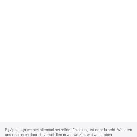
Apple
Footer
Bij Apple zijn we niet allemaal hetzelfde. En dat is juist onze kracht. We laten
ons inspireren door de verschillen in wie we zijn, wat we hebben