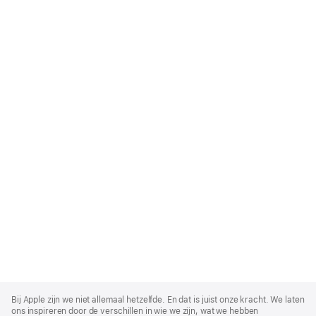
Apple
Footer
Bij Apple zijn we niet allemaal hetzelfde. En dat is juist onze kracht. We laten
ons inspireren door de verschillen in wie we zijn, wat we hebben