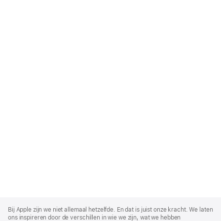
Apple
Footer
Bij Apple zijn we niet allemaal hetzelfde. En dat is juist onze kracht. We laten
ons inspireren door de verschillen in wie we zijn, wat we hebben