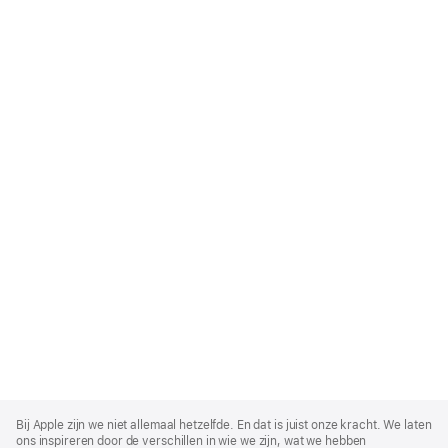
Apple
Footer
Bij Apple zijn we niet allemaal hetzelfde. En dat is juist onze kracht. We laten
ons inspireren door de verschillen in wie we zijn, wat we hebben