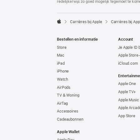
redelijkerwijs zo goed mogelijk tegemoet te kom

Carrières bij Apple
Carrières bij App
Apple
Bestellen en informatie
Account
Store
Je Apple ID 
Mac
Apple Store
iPad
iCloud.com
iPhone
Entertainme
Watch
Apple One
AirPods
Apple TV+
TV & Woning
Apple Music
AirTag
Apple Arcad
Accessoires
App Store
Cadeaubonnen
Apple Wallet
Apple Pay