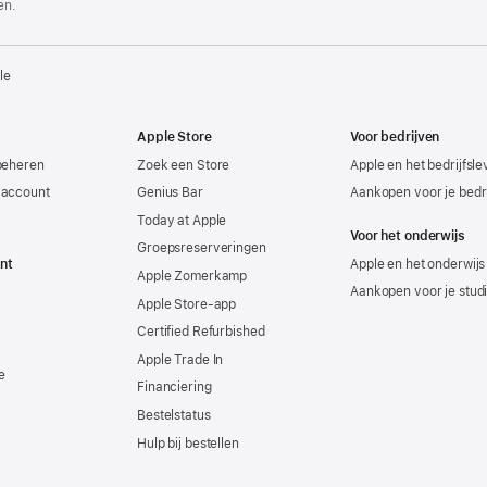
en.
le
Apple Store
Voor bedrijven
beheren
Zoek een Store
Apple en het bedrijfsl
-account
Genius Bar
Aankopen voor je bedri
Today at Apple
Voor het onderwijs
Groepsreserveringen
nt
Apple en het onderwijs
Apple Zomerkamp
Aankopen voor je stud
Apple Store-app
Certified Refurbished
Apple Trade In
e
Financiering
Bestelstatus
Hulp bij bestellen