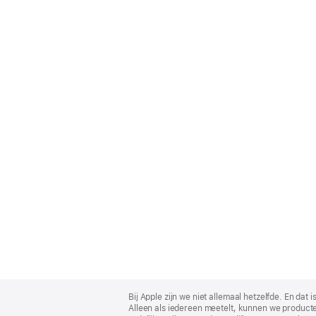
Apple
Footer
Bij Apple zijn we niet allemaal hetzelfde. En da
Alleen als iedereen meetelt, kunnen we producte