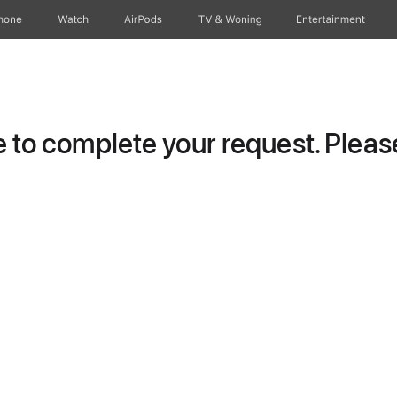
hone
Watch
AirPods
TV & Woning
Entertainment
to complete your request. Please 