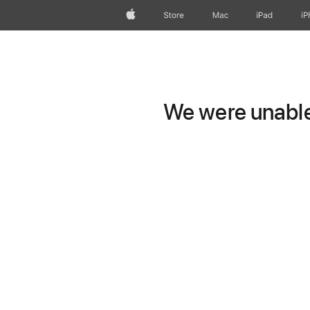
Apple
Store
Mac
iPad
iP
We were unable 