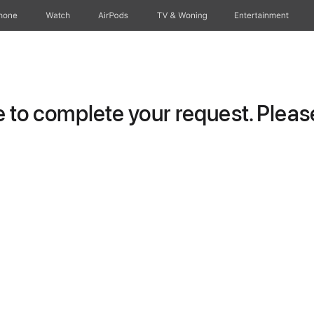
hone
Watch
AirPods
TV & Woning
Entertainment
to complete your request. Please 