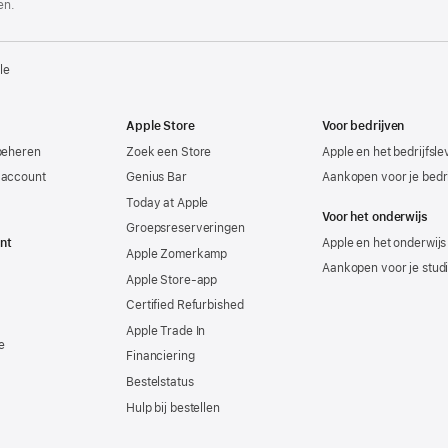
en.
le
Apple Store
Voor bedrijven
beheren
Zoek een Store
Apple en het bedrijfsl
-account
Genius Bar
Aankopen voor je bedri
Today at Apple
Voor het onderwijs
Groepsreserveringen
nt
Apple en het onderwijs
Apple Zomerkamp
Aankopen voor je stud
Apple Store-app
Certified Refurbished
Apple Trade In
e
Financiering
Bestelstatus
Hulp bij bestellen