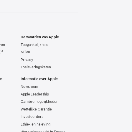
De waarden van Apple
even
Toegankelijkheid
jf
Milieu
Privacy
Toeleveringsketen
ie
Informatie over Apple
Newsroom
Apple Leadership
Carrièremogelijkheden
Wettelijke Garantie
Investeerders
Ethiek en naleving
Werkgelegenheid in Europa