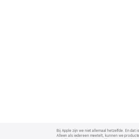
Apple
Footer
Bij Apple zijn we niet allemaal hetzelfde. En da
Alleen als iedereen meetelt, kunnen we producte