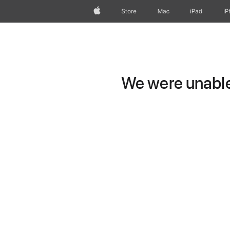
Apple
Store
Mac
iPad
iP
We were unable 