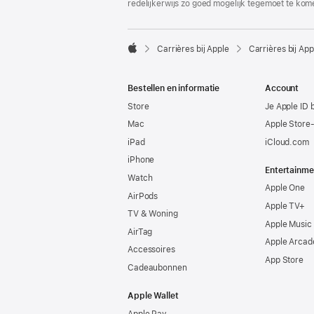
redelijkerwijs zo goed mogelijk tegemoet te kom

Carrières bij Apple
Carrières bij App
Apple
Bestellen en informatie
Account
Store
Je Apple ID 
Mac
Apple Store
iPad
iCloud.com
iPhone
Entertainme
Watch
Apple One
AirPods
Apple TV+
TV & Woning
Apple Music
AirTag
Apple Arcad
Accessoires
App Store
Cadeaubonnen
Apple Wallet
Apple Pay