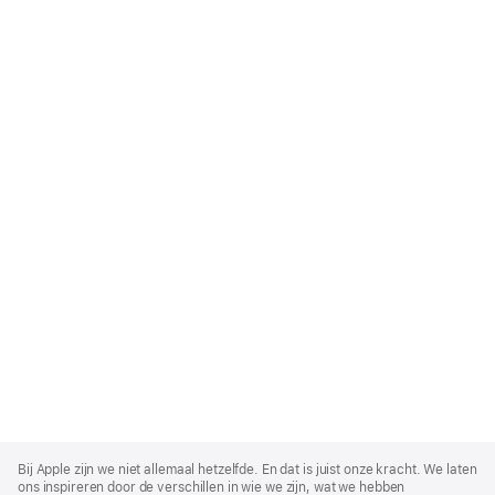
Apple
Footer
Bij Apple zijn we niet allemaal hetzelfde. En dat is juist onze kracht. We laten
ons inspireren door de verschillen in wie we zijn, wat we hebben