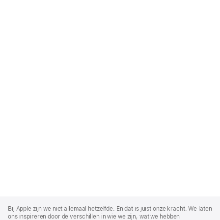
Apple
Footer
Bij Apple zijn we niet allemaal hetzelfde. En dat is juist onze kracht. We laten
ons inspireren door de verschillen in wie we zijn, wat we hebben