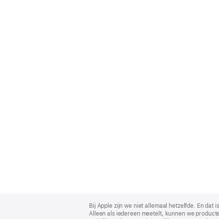
Apple
Footer
Bij Apple zijn we niet allemaal hetzelfde. En da
Alleen als iedereen meetelt, kunnen we producte