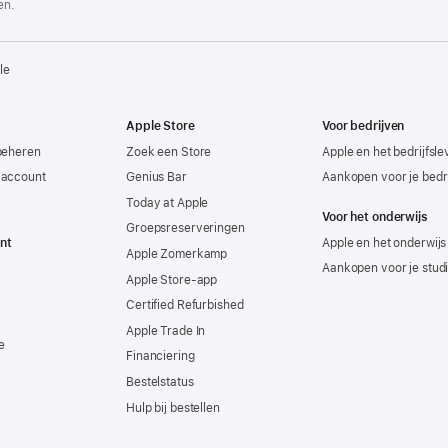
en.
le
Apple Store
Voor bedrijven
beheren
Zoek een Store
Apple en het bedrijfsl
-account
Genius Bar
Aankopen voor je bedri
Today at Apple
Voor het onderwijs
Groepsreserveringen
nt
Apple en het onderwijs
Apple Zomerkamp
Aankopen voor je stud
Apple Store-app
Certified Refurbished
Apple Trade In
e
Financiering
Bestelstatus
Hulp bij bestellen