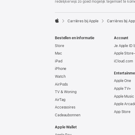
redelijkerwijs zo goed mogelijk tegemoet te kom

Carrières bij Apple
Carrières bij App
Apple
Bestellen en informatie
Account
Store
Je Apple ID 
Mac
Apple Store
iPad
iCloud.com
iPhone
Entertainme
Watch
Apple One
AirPods
Apple TV+
TV & Woning
Apple Music
AirTag
Apple Arcad
Accessoires
App Store
Cadeaubonnen
Apple Wallet
Apple Pay