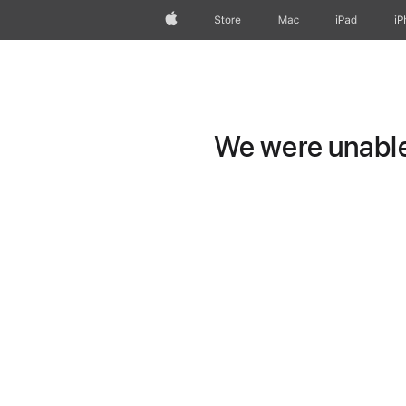
Apple
Store
Mac
iPad
iP
We were unable 