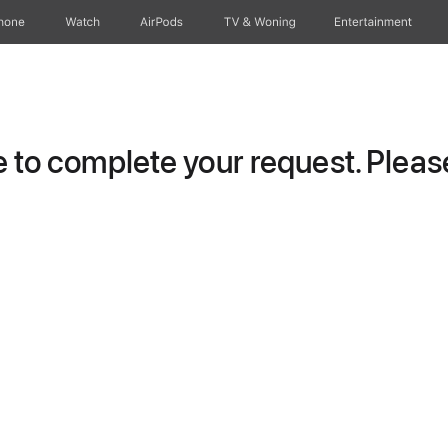
hone
Watch
AirPods
TV & Woning
Entertainment
to complete your request. Please 