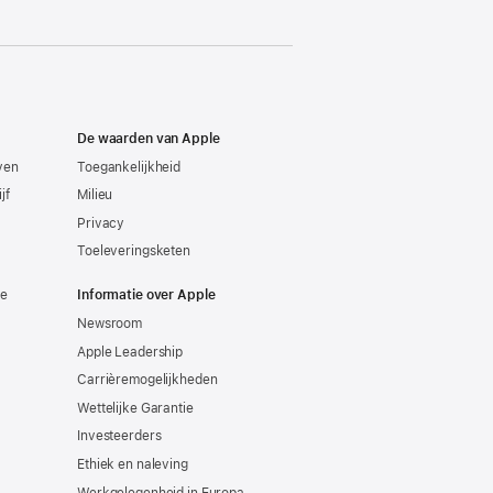
De waarden van Apple
even
Toegankelijkheid
jf
Milieu
Privacy
Toeleveringsketen
ie
Informatie over Apple
Newsroom
Apple Leadership
Carrièremogelijkheden
Wettelijke Garantie
Investeerders
Ethiek en naleving
Werkgelegenheid in Europa