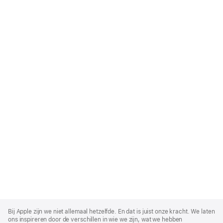
Apple
Footer
Bij Apple zijn we niet allemaal hetzelfde. En dat is juist onze kracht. We laten
ons inspireren door de verschillen in wie we zijn, wat we hebben