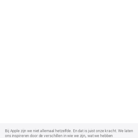
Apple
Footer
Bij Apple zijn we niet allemaal hetzelfde. En dat is juist onze kracht. We laten
ons inspireren door de verschillen in wie we zijn, wat we hebben