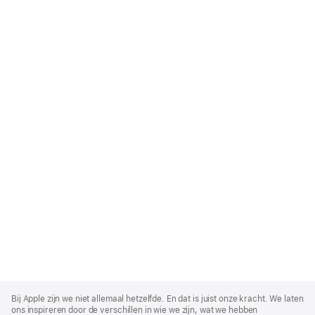
Apple
Footer
Bij Apple zijn we niet allemaal hetzelfde. En dat is juist onze kracht. We laten
ons inspireren door de verschillen in wie we zijn, wat we hebben