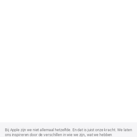
Apple
Footer
Bij Apple zijn we niet allemaal hetzelfde. En dat is juist onze kracht. We laten
ons inspireren door de verschillen in wie we zijn, wat we hebben