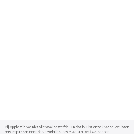
Apple
Footer
Bij Apple zijn we niet allemaal hetzelfde. En dat is juist onze kracht. We laten
ons inspireren door de verschillen in wie we zijn, wat we hebben