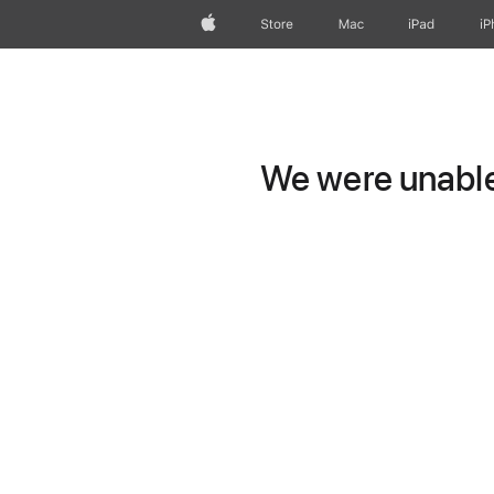
Apple
Store
Mac
iPad
iP
We were unable 