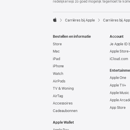
redelijkerwijs zo goed mogelijk tegemoet te kom

Carrières bij Apple
Carrières bij App
Apple
Bestellen en informatie
Account
Store
Je Apple ID 
Mac
Apple Store
iPad
iCloud.com
iPhone
Entertainme
Watch
Apple One
AirPods
Apple TV+
TV & Woning
Apple Music
AirTag
Apple Arcad
Accessoires
App Store
Cadeaubonnen
Apple Wallet
Apple Pay