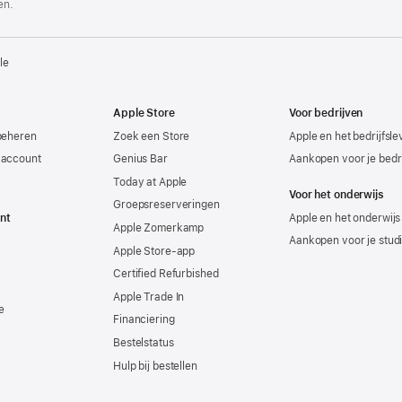
en.
le
Apple Store
Voor bedrijven
beheren
Zoek een Store
Apple en het bedrijfsl
-account
Genius Bar
Aankopen voor je bedri
Today at Apple
Voor het onderwijs
Groepsreserveringen
nt
Apple en het onderwijs
Apple Zomerkamp
Aankopen voor je stud
Apple Store-app
Certified Refurbished
Apple Trade In
e
Financiering
Bestelstatus
Hulp bij bestellen