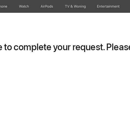
hone
Watch
AirPods
TV & Woning
Entertainment
to complete your request. Please 