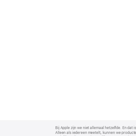
Apple
Footer
Bij Apple zijn we niet allemaal hetzelfde. En da
Alleen als iedereen meetelt, kunnen we producte