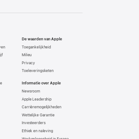
De waarden van Apple
even
Toegankelijkheid
jf
Milieu
Privacy
Toeleveringsketen
ie
Informatie over Apple
Newsroom
Apple Leadership
Carrièremogelijkheden
Wettelijke Garantie
Investeerders
Ethiek en naleving
Werkgelegenheid in Europa